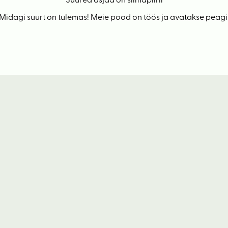
Suured asjad on silmapiiril
Midagi suurt on tulemas! Meie pood on töös ja avatakse peagi