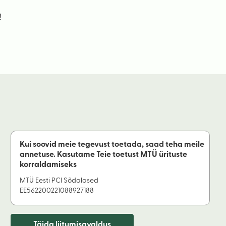
!
Kui soovid meie tegevust toetada, saad teha meile
annetuse. Kasutame Teie toetust MTÜ ürituste
korraldamiseks
MTÜ Eesti PCI Sõdalased
EE562200221088927188
Täida liitumisavaldus