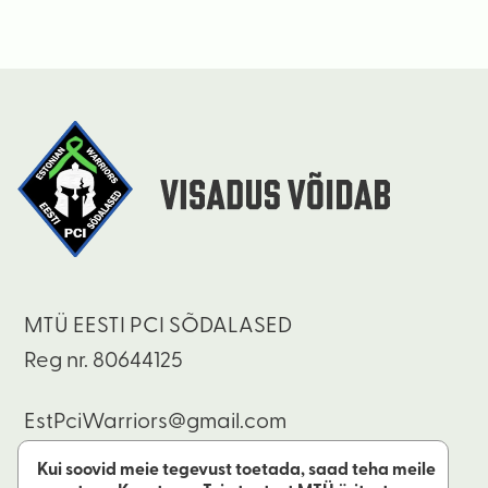
MTÜ EESTI PCI SÕDALASED
Reg nr. 80644125
EstPciWarriors@gmail.com
Kui soovid meie tegevust toetada, saad teha meile