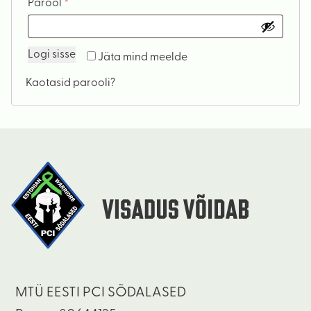
Nõutud
Parool
*
Logi sisse
Jäta mind meelde
Kaotasid parooli?
MTÜ EESTI PCI SÕDALASED