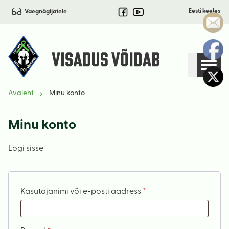
Eesti keeles
Vaegnägijatele
Avaleht
Minu konto
Minu konto
Logi sisse
Nõutud
Kasutajanimi või e-posti aadress
*